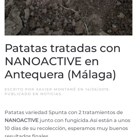
Patatas tratadas con
NANOACTIVE en
Antequera (Málaga)
ESCRITO POR
XAVIER MONTANÉ
EN
14/06/2019
.
PUBLICADO EN
NOTICIAS
.
Patatas variedad Spunta con 2 tratamientos de
NANOACTIVE
junto con fungicida.Así están a unos
10 días de su recolección, esperamos muy buenos
resultados finales.