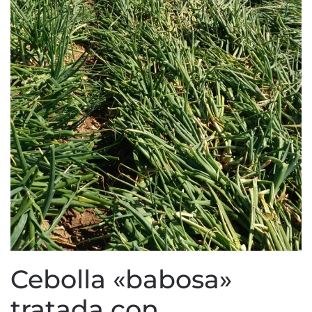
Cebolla «babosa»
tratada con