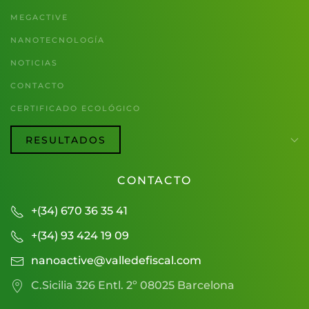
MEGACTIVE
NANOTECNOLOGÍA
NOTICIAS
CONTACTO
CERTIFICADO ECOLÓGICO
RESULTADOS
CONTACTO
+(34) 670 36 35 41
+(34) 93 424 19 09
nanoactive@valledefiscal.com
C.Sicilia 326 Entl. 2º 08025 Barcelona