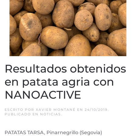
Resultados obtenidos
en patata agria con
NANOACTIVE
ESCRITO POR
XAVIER MONTANÉ
EN
24/10/2019
.
PUBLICADO EN
NOTICIAS
.
PATATAS TARSA, Pinarnegrillo (Segovia)