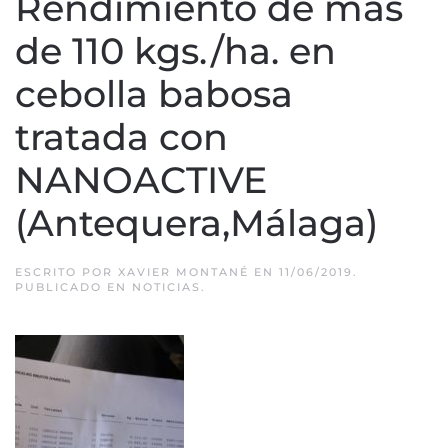
Rendimiento de más
de 110 kgs./ha. en
cebolla babosa
tratada con
NANOACTIVE
(Antequera,Málaga)
ESCRITO POR
XAVIER MONTANÉ
EN
11/06/2019
.
PUBLICADO EN
NOTICIAS
.