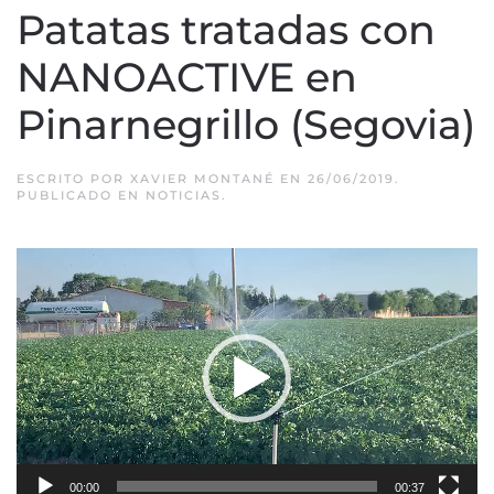
Patatas tratadas con
NANOACTIVE en
Pinarnegrillo (Segovia)
ESCRITO POR
XAVIER MONTANÉ
EN
26/06/2019
.
PUBLICADO EN
NOTICIAS
.
Reproductor
de
vídeo
00:00
00:37