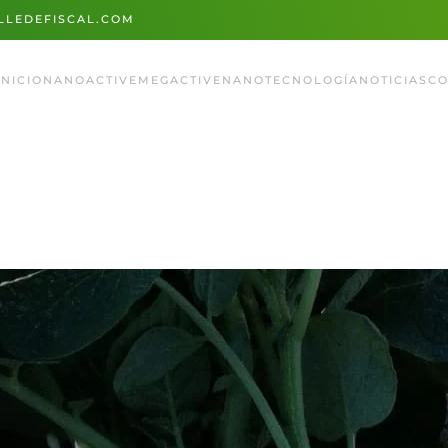
LEDEFISCAL.COM
INICIO
NANOACTIVE
MEGACTIVE
NANOTECNOLOGÍA
NOTICIAS
CO