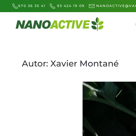
670 36 35 41
93 424 19 09
NANOACTIVE@VAL
Skip to main content
Autor:
Xavier Montané