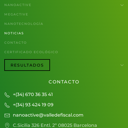
NANOACTIVE
MEGACTIVE
NANOTECNOLOGÍA
NOTICIAS
CONTACTO
CERTIFICADO ECOLÓGICO
RESULTADOS
CONTACTO
+(34) 670 36 35 41
+(34) 93 424 19 09
nanoactive@valledefiscal.com
C.Sicilia 326 Entl. 2º 08025 Barcelona