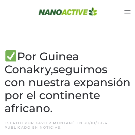
Skip to main content
Por Guinea
Conakry,seguimos
con nuestra expansión
por el continente
africano.
ESCRITO POR
XAVIER MONTANÉ
EN
30/01/2024
.
PUBLICADO EN
NOTICIAS
.